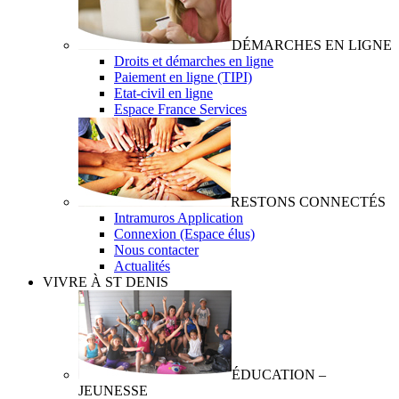
DÉMARCHES EN LIGNE
Droits et démarches en ligne
Paiement en ligne (TIPI)
Etat-civil en ligne
Espace France Services
RESTONS CONNECTÉS
Intramuros Application
Connexion (Espace élus)
Nous contacter
Actualités
VIVRE À ST DENIS
ÉDUCATION –
JEUNESSE