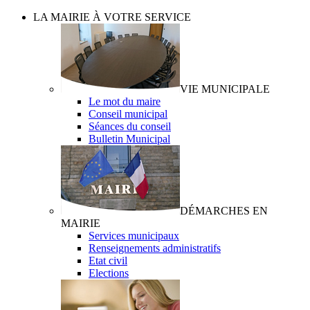
précédente
précédent
suivante
suivant
LA MAIRIE À VOTRE SERVICE
VIE MUNICIPALE
Le mot du maire
Conseil municipal
Séances du conseil
Bulletin Municipal
DÉMARCHES EN
MAIRIE
Services municipaux
Renseignements administratifs
Etat civil
Elections