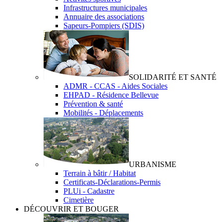
Infrastructures municipales
Annuaire des associations
Sapeurs-Pompiers (SDIS)
SOLIDARITÉ ET SANTÉ
ADMR - CCAS - Aides Sociales
EHPAD - Résidence Bellevue
Prévention & santé
Mobilités - Déplacements
URBANISME
Terrain à bâtir / Habitat
Certificats-Déclarations-Permis
PLUi - Cadastre
Cimetière
DÉCOUVRIR ET BOUGER