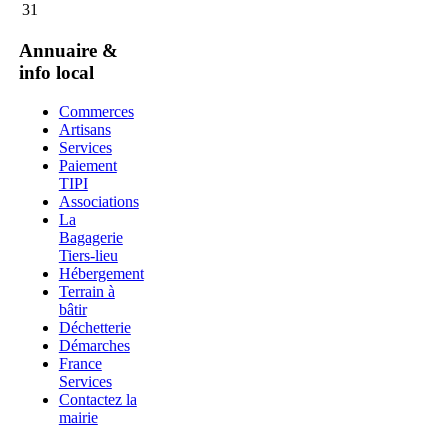
31
Annuaire &
info local
Commerces
Artisans
Services
Paiement
TIPI
Associations
La
Bagagerie
Tiers-lieu
Hébergement
Terrain à
bâtir
Déchetterie
Démarches
France
Services
Contactez la
mairie