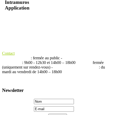
Intramuros
Application
MAIRIE
SAINT DENIS DE GASTINES -
50 bis rue de
Bretagne -
53500 Saint Denis de Gastines - Tél : 02 43 00 52 14 -
Contact
Horaires :
lundi
: fermée au public -
O
uverte du mardi
au vendredi
: 9h00 - 12h30 et 14h00 – 18h00
Samedi :
fermée
(uniquement sur rendez-vous) -
Ouverture agence postale
: du
mardi au vendredi de 14h00 – 18h00
Newsletter