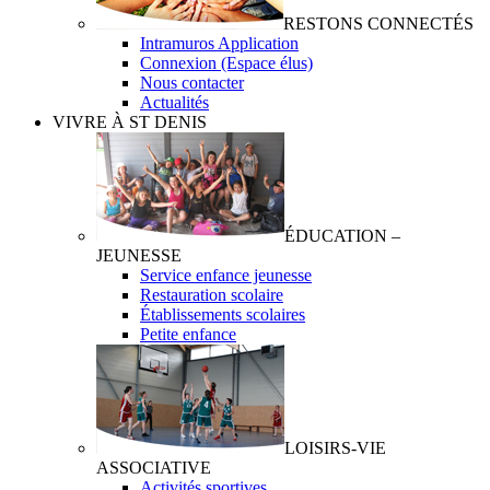
RESTONS CONNECTÉS
Intramuros Application
Connexion (Espace élus)
Nous contacter
Actualités
VIVRE À ST DENIS
ÉDUCATION –
JEUNESSE
Service enfance jeunesse
Restauration scolaire
Établissements scolaires
Petite enfance
LOISIRS-VIE
ASSOCIATIVE
Activités sportives