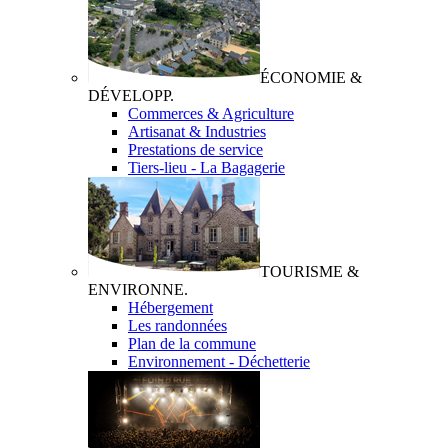
ÉCONOMIE &
DÉVELOPP.
Commerces & Agriculture
Artisanat & Industries
Prestations de service
Tiers-lieu - La Bagagerie
TOURISME &
ENVIRONNE.
Hébergement
Les randonnées
Plan de la commune
Environnement - Déchetterie