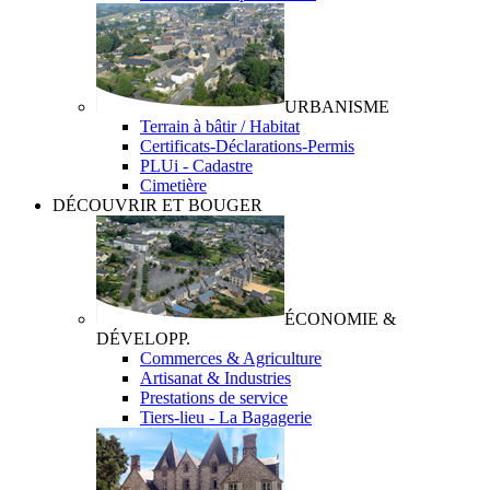
URBANISME
Terrain à bâtir / Habitat
Certificats-Déclarations-Permis
PLUi - Cadastre
Cimetière
DÉCOUVRIR ET BOUGER
ÉCONOMIE &
DÉVELOPP.
Commerces & Agriculture
Artisanat & Industries
Prestations de service
Tiers-lieu - La Bagagerie