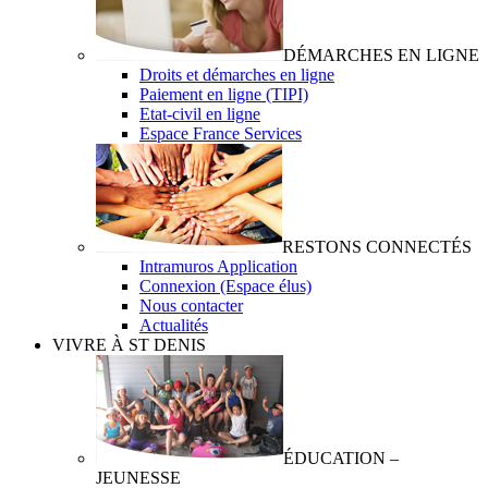
DÉMARCHES EN LIGNE
Droits et démarches en ligne
Paiement en ligne (TIPI)
Etat-civil en ligne
Espace France Services
RESTONS CONNECTÉS
Intramuros Application
Connexion (Espace élus)
Nous contacter
Actualités
VIVRE À ST DENIS
ÉDUCATION –
JEUNESSE