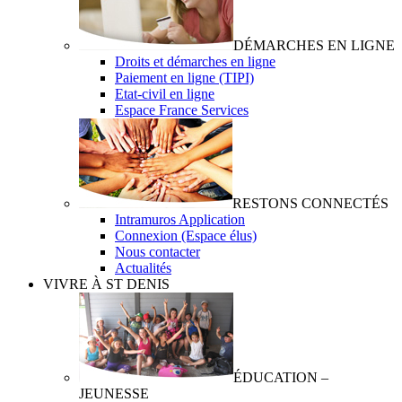
DÉMARCHES EN LIGNE
Droits et démarches en ligne
Paiement en ligne (TIPI)
Etat-civil en ligne
Espace France Services
RESTONS CONNECTÉS
Intramuros Application
Connexion (Espace élus)
Nous contacter
Actualités
VIVRE À ST DENIS
ÉDUCATION –
JEUNESSE