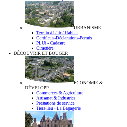
URBANISME
Terrain à bâtir / Habitat
Certificats-Déclarations-Permis
PLUi - Cadastre
Cimetière
DÉCOUVRIR ET BOUGER
ÉCONOMIE &
DÉVELOPP.
Commerces & Agriculture
Artisanat & Industries
Prestations de service
Tiers-lieu - La Bagagerie