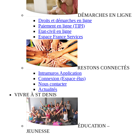
DÉMARCHES EN LIGNE
Droits et démarches en ligne
Paiement en ligne (TIPI)
Etat-civil en ligne
Espace France Services
RESTONS CONNECTÉS
Intramuros Application
Connexion (Espace élus)
Nous contacter
Actualités
VIVRE À ST DENIS
ÉDUCATION –
JEUNESSE