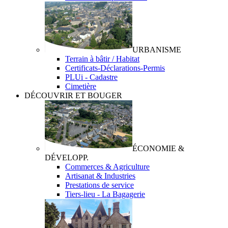
URBANISME
Terrain à bâtir / Habitat
Certificats-Déclarations-Permis
PLUi - Cadastre
Cimetière
DÉCOUVRIR ET BOUGER
ÉCONOMIE &
DÉVELOPP.
Commerces & Agriculture
Artisanat & Industries
Prestations de service
Tiers-lieu - La Bagagerie