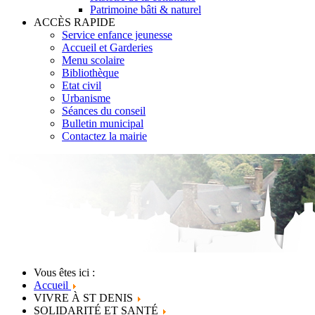
Patrimoine bâti & naturel
ACCÈS RAPIDE
Service enfance jeunesse
Accueil et Garderies
Menu scolaire
Bibliothèque
Etat civil
Urbanisme
Séances du conseil
Bulletin municipal
Contactez la mairie
Vous êtes ici :
Accueil
VIVRE À ST DENIS
SOLIDARITÉ ET SANTÉ