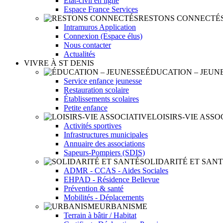
Etat-civil en ligne
Espace France Services
RESTONS CONNECTÉ
Intramuros Application
Connexion (Espace élus)
Nous contacter
Actualités
VIVRE À ST DENIS
ÉDUCATION – JEUN
Service enfance jeunesse
Restauration scolaire
Établissements scolaires
Petite enfance
LOISIRS-VIE ASSO
Activités sportives
Infrastructures municipales
Annuaire des associations
Sapeurs-Pompiers (SDIS)
SOLIDARITÉ ET SAN
ADMR - CCAS - Aides Sociales
EHPAD - Résidence Bellevue
Prévention & santé
Mobilités - Déplacements
URBANISME
Terrain à bâtir / Habitat