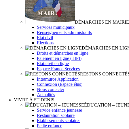
DÉMARCHES EN MAIRIE
Services municipaux
Renseignements administratifs
Etat civil
Elections
DÉMARCHES EN LIG
Droits et démarches en ligne
Paiement en ligne (TIPI)
Etat-civil en ligne
Espace France Services
RESTONS CONNECTÉ
Intramuros Application
Connexion (Espace élus)
Nous contacter
Actualités
VIVRE À ST DENIS
ÉDUCATION – JEUN
Service enfance jeunesse
Restauration scolaire
Établissements scolaires
Petite enfance