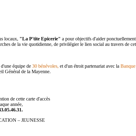
lus locaux,
"La P'tite Epicerie"
a pour objectifs d'aider ponctuellement 
hes de la vie quotidienne, de privilégier le lien social au travers de ce
n d'une équipe de
30 bénévoles,
et d'un étroit partenariat avec la
Banque 
seil Général de la Mayenne.
tion de cette carte d'accès
haque année,
43.05.46.31.
ATION – JEUNESSE