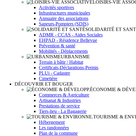
LOISIRS-VIE ASSO
Activités sportives
Infrastructures municipales
Annuaire des associations
Sapeurs-Pompiers (SDIS)
SOLIDARITÉ ET SAN
ADMR - CCAS - Aides Sociales
EHPAD - Résidence Bellevue
Prévention & santé
Mobilités - Déplacements
URBANISME
Terrain à bâtir / Habitat
Certificats-Déclarations-Permis
PLUi - Cadastre
Cimetière
DÉCOUVRIR ET BOUGER
ÉCONOMIE & DÉVE
Commerces & Agriculture
Artisanat & Industries
Prestations de service
Tiers-lieu - La Bagagerie
TOURISME & ENV
Hébergement
Les randonnées
Plan de la commune