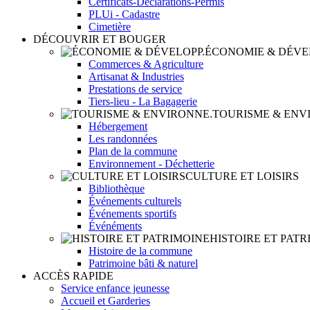
Certificats-Déclarations-Permis
PLUi - Cadastre
Cimetière
DÉCOUVRIR ET BOUGER
ÉCONOMIE & DÉVE
Commerces & Agriculture
Artisanat & Industries
Prestations de service
Tiers-lieu - La Bagagerie
TOURISME & ENV
Hébergement
Les randonnées
Plan de la commune
Environnement - Déchetterie
CULTURE ET LOISIRS
Bibliothèque
Événements culturels
Événements sportifs
Événéments
HISTOIRE ET PATR
Histoire de la commune
Patrimoine bâti & naturel
ACCÈS RAPIDE
Service enfance jeunesse
Accueil et Garderies