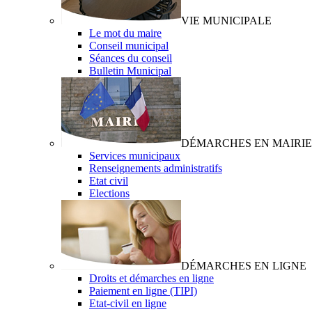
VIE MUNICIPALE
Le mot du maire
Conseil municipal
Séances du conseil
Bulletin Municipal
DÉMARCHES EN MAIRIE
Services municipaux
Renseignements administratifs
Etat civil
Elections
DÉMARCHES EN LIGNE
Droits et démarches en ligne
Paiement en ligne (TIPI)
Etat-civil en ligne