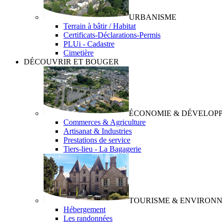
URBANISME
Terrain à bâtir / Habitat
Certificats-Déclarations-Permis
PLUi - Cadastre
Cimetière
DÉCOUVRIR ET BOUGER
ÉCONOMIE & DÉVELOPP
Commerces & Agriculture
Artisanat & Industries
Prestations de service
Tiers-lieu - La Bagagerie
TOURISME & ENVIRONN
Hébergement
Les randonnées