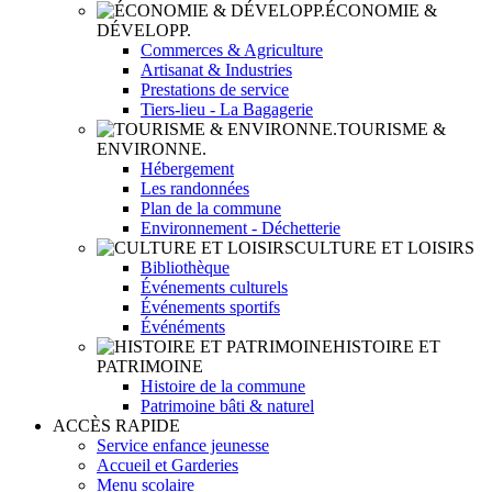
ÉCONOMIE &
DÉVELOPP.
Commerces & Agriculture
Artisanat & Industries
Prestations de service
Tiers-lieu - La Bagagerie
TOURISME &
ENVIRONNE.
Hébergement
Les randonnées
Plan de la commune
Environnement - Déchetterie
CULTURE ET LOISIRS
Bibliothèque
Événements culturels
Événements sportifs
Événéments
HISTOIRE ET
PATRIMOINE
Histoire de la commune
Patrimoine bâti & naturel
ACCÈS RAPIDE
Service enfance jeunesse
Accueil et Garderies
Menu scolaire