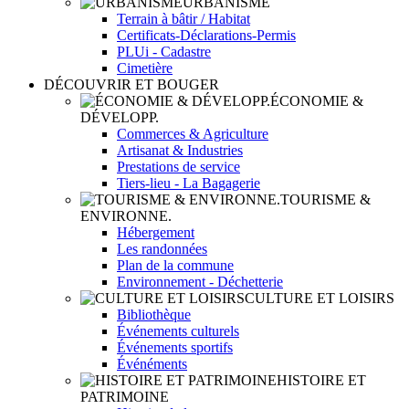
URBANISME
Terrain à bâtir / Habitat
Certificats-Déclarations-Permis
PLUi - Cadastre
Cimetière
DÉCOUVRIR ET BOUGER
ÉCONOMIE &
DÉVELOPP.
Commerces & Agriculture
Artisanat & Industries
Prestations de service
Tiers-lieu - La Bagagerie
TOURISME &
ENVIRONNE.
Hébergement
Les randonnées
Plan de la commune
Environnement - Déchetterie
CULTURE ET LOISIRS
Bibliothèque
Événements culturels
Événements sportifs
Événéments
HISTOIRE ET
PATRIMOINE