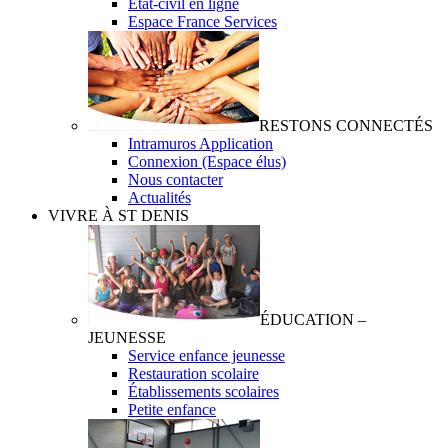
Etat-civil en ligne
Espace France Services
RESTONS CONNECTÉS
Intramuros Application
Connexion (Espace élus)
Nous contacter
Actualités
VIVRE À ST DENIS
ÉDUCATION –
JEUNESSE
Service enfance jeunesse
Restauration scolaire
Établissements scolaires
Petite enfance