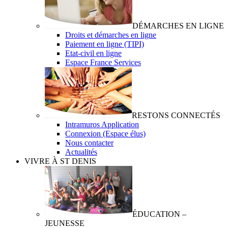
DÉMARCHES EN LIGNE
Droits et démarches en ligne
Paiement en ligne (TIPI)
Etat-civil en ligne
Espace France Services
RESTONS CONNECTÉS
Intramuros Application
Connexion (Espace élus)
Nous contacter
Actualités
VIVRE À ST DENIS
ÉDUCATION –
JEUNESSE