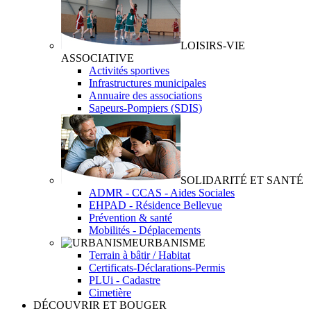
LOISIRS-VIE
ASSOCIATIVE
Activités sportives
Infrastructures municipales
Annuaire des associations
Sapeurs-Pompiers (SDIS)
SOLIDARITÉ ET SANTÉ
ADMR - CCAS - Aides Sociales
EHPAD - Résidence Bellevue
Prévention & santé
Mobilités - Déplacements
URBANISME
Terrain à bâtir / Habitat
Certificats-Déclarations-Permis
PLUi - Cadastre
Cimetière
DÉCOUVRIR ET BOUGER